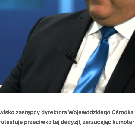
tanowisko zastępcy dyrektora Wojewódzkiego Ośrodk
testuje przeciwko tej decyzji, zarzucając kumote