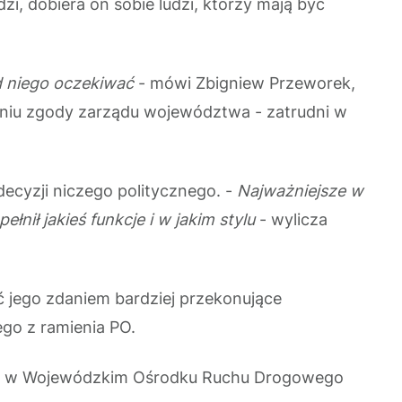
dzi, dobiera on sobie ludzi, którzy mają być
d niego oczekiwać
- mówi Zbigniew Przeworek,
niu zgody zarządu województwa - zatrudni w
 decyzji niczego politycznego. -
Najważniejsze w
łnił jakieś funkcje i w jakim stylu
- wylicza
ć jego zdaniem bardziej przekonujące
go z ramienia PO.
aja w Wojewódzkim Ośrodku Ruchu Drogowego