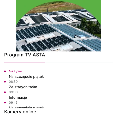
Program TV ASTA
Na żywo
Na szczęście piątek
08:30
Ze starych taśm
09:30
Informacje
09:45
Na szczęście piątek
Kamery online
10:00