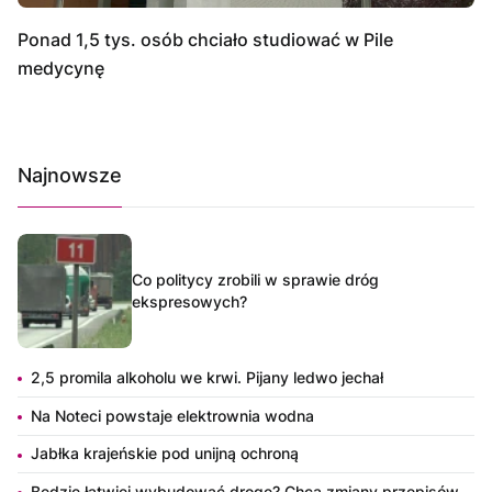
Ponad 1,5 tys. osób chciało studiować w Pile
medycynę
Najnowsze
Co politycy zrobili w sprawie dróg
ekspresowych?
2,5 promila alkoholu we krwi. Pijany ledwo jechał
Na Noteci powstaje elektrownia wodna
Jabłka krajeńskie pod unijną ochroną
Będzie łatwiej wybudować drogę? Chcą zmiany przepisów