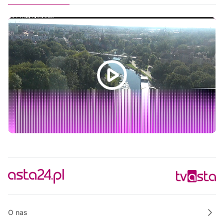
Polskie Lasy
10:50
Raport PCT
11:00
Praktycznie o nieruchomościach
11:55
Bezpieczny Powiat Chodzieski
12:00
Informacje
12:15
Na szczęście piątek
12:30
Rozmowa dnia
12:45
Rozmowa dnia
13:00
Polskie Lasy
13:50
Raport PCT
14:00
Wielkopolska na Weekend
O nas