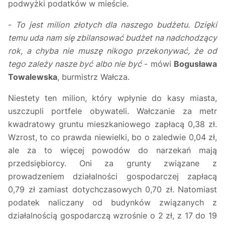
podwyżki podatków w mieście.
-
To jest milion złotych dla naszego budżetu. Dzięki
temu uda nam się zbilansować budżet na nadchodzący
rok, a chyba nie muszę nikogo przekonywać, że od
tego zależy nasze być albo nie być
- mówi
Bogusława
Towalewska
, burmistrz Wałcza.
Niestety ten milion, który wpłynie do kasy miasta,
uszczupli portfele obywateli. Wałczanie za metr
kwadratowy gruntu mieszkaniowego zapłacą 0,38 zł.
Wzrost, to co prawda niewielki, bo o zaledwie 0,04 zł,
ale za to więcej powodów do narzekań mają
przedsiębiorcy. Oni za grunty związane z
prowadzeniem działalności gospodarczej zapłacą
0,79 zł zamiast dotychczasowych 0,70 zł. Natomiast
podatek naliczany od budynków związanych z
działalnością gospodarczą wzrośnie o 2 zł, z 17 do 19