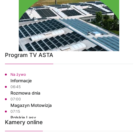
Program TV ASTA
Na żywo
Informacje
06:45
Rozmowa dnia
07:00
Magazyn Motowizja
07:15
Polskie Lasy
Kamery online
07:50
Własnymi ścieżkami
08:00