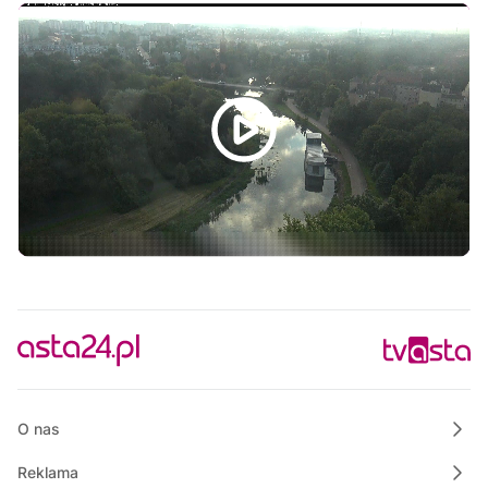
Informacje
08:15
Rozmowa dnia
08:30
Ze starych taśm
09:30
Informacje
09:45
Rozmowa dnia
10:00
Magazyn Motowizja
10:15
Polskie Lasy
10:50
Raport PCT
11:00
Informacje
11:15
Rozmowa dnia
O nas
Reklama