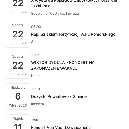
22
X Wystawa Pojazdów Zabytkowych oraz VIII
Jakiś Rajd
SIE, 2026
Spotkanie, Wystawa, Impreza
Sobota
08:00
22
Rajd Szlakiem Fortyfikacji Wału Pomorskiego
Sport
SIE, 2026
21:15
Sobota
22
WIKTOR DYDUŁA - KONCERT NA
ZAKOŃCZENIE WAKACJI
SIE, 2026
Koncert
Niedziela
11:00
6
Dożynki Powiatowo - Gminne
Impreza
WRZ, 2026
Piątek
18:00
11
Koncert Voo Voo „Dźwięczność”