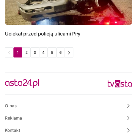
Uciekał przed policją ulicami Piły
1
2
3
4
5
6
O nas
Reklama
Kontakt