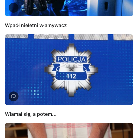
Wpadł nieletni włamywacz
Włamał się, a potem...