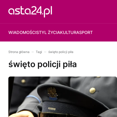
WIADOMOŚCI
STYL ŻYCIA
KULTURA
SPORT
Strona główna
Tagi
święto policji piła
święto policji piła