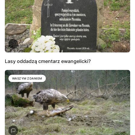
Lasy oddadzą cmentarz ewangelicki?
WASZYM ZDANIEM