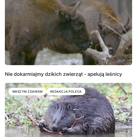
Nie dokarmiajmy dzikich zwierząt - apelują leśnicy
WASZYM ZDANIEM
REDAKCJA POLECA