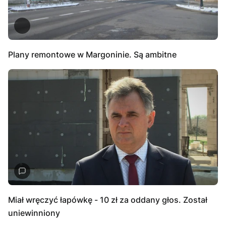
Plany remontowe w Margoninie. Są ambitne
Miał wręczyć łapówkę - 10 zł za oddany głos. Został
uniewinniony