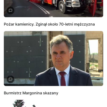
Pożar kamienicy. Zginął około 70-letni mężczyzna
Burmistrz Margonina skazany