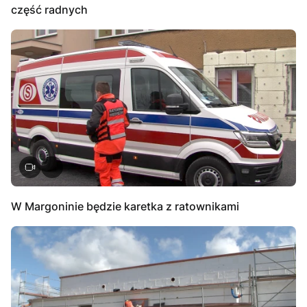
część radnych
W Margoninie będzie karetka z ratownikami