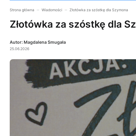
Strona główna
Wiadomości
Złotówka za szóstkę dla Szymona
Złotówka za szóstkę dla 
Autor: Magdalena Smugała
25.06.2026