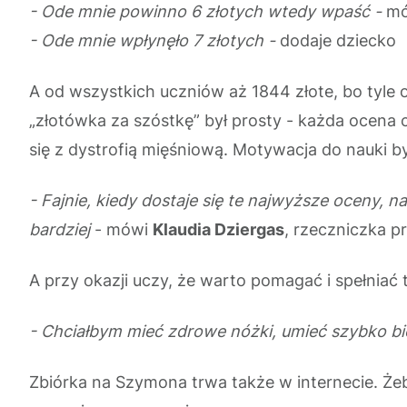
- Ode mnie powinno 6 złotych wtedy wpaść -
mó
- Ode mnie wpłynęło 7 złotych -
dodaje dziecko
A od wszystkich uczniów aż 1844 złote, bo tyle 
„złotówka za szóstkę” był prosty - każda ocena c
się z dystrofią mięśniową. Motywacja do nauki b
- Fajnie, kiedy dostaje się te najwyższe oceny, n
bardziej
- mówi
Klaudia Dziergas
, rzeczniczka p
A przy okazji uczy, że warto pomagać i spełniać 
- Chciałbym mieć zdrowe nóżki, umieć szybko bi
Zbiórka na Szymona trwa także w internecie. Że