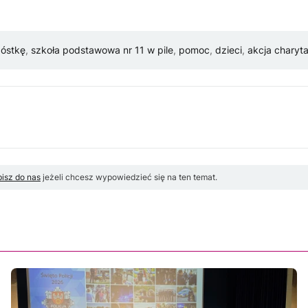
zóstkę
,
szkoła podstawowa nr 11 w pile
,
pomoc
,
dzieci
,
akcja charyt
isz do nas
jeżeli chcesz wypowiedzieć się na ten temat.