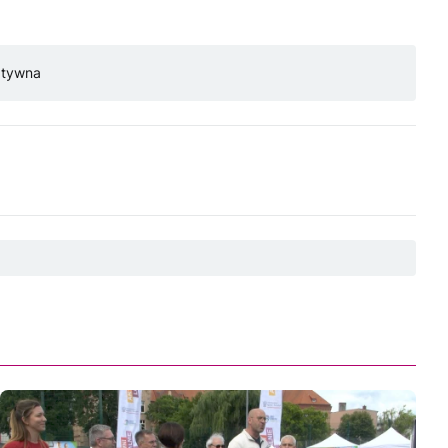
atywna