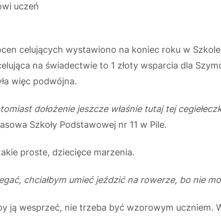
wi uczeń
ocen celujących wystawiono na koniec roku w Szkole 
elująca na świadectwie to 1 złoty wsparcia dla Szymo
yła więc podwójna.
atomiast dołożenie jeszcze właśnie tutaj tej cegiełec
rasowa Szkoły Podstawowej nr 11 w Pile.
takie proste, dziecięce marzenia.
egać, chciałbym umieć jeździć na rowerze, bo nie m
by ją wesprzeć, nie trzeba być wzorowym uczniem. W