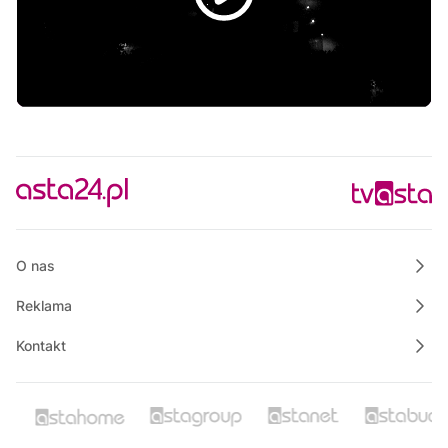
Magazyn Motowizja
03:30
Polskie Lasy
04:05
Raport PCT
04:15
Muzyka, której mógł słuchać Stanisław Staszic
05:00
Informacje
05:15
Rozmowa dnia
05:30
Ze starych taśm
O nas
Reklama
Kontakt