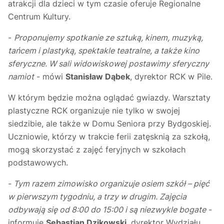
atrakcji dla dzieci w tym czasie oferuje Regionalne
Centrum Kultury.
-
Proponujemy spotkanie ze sztuką, kinem, muzyką,
tańcem i plastyką, spektakle teatralne, a także kino
sferyczne. W sali widowiskowej postawimy sferyczny
namiot
- mówi
Stanisław Dąbek
, dyrektor RCK w Pile.
W którym będzie można oglądać gwiazdy. Warsztaty
plastyczne RCK organizuje nie tylko w swojej
siedzibie, ale także w Domu Seniora przy Bydgoskiej.
Uczniowie, którzy w trakcie ferii zatęsknią za szkołą,
mogą skorzystać z zajęć feryjnych w szkołach
podstawowych.
-
Tym razem zimowisko organizuje osiem szkół – pięć
w pierwszym tygodniu, a trzy w drugim. Zajęcia
odbywają się od 8:00 do 15:00 i są niezwykle bogate
-
informuje
Sebastian Dzikowski
, dyrektor Wydziału