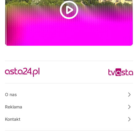
Powiat Wałecki Blisko Natury
19:35
Wielkopolska na Weekend
20:00
Informacje
20:15
Rozmowa dnia
20:30
Ze starych taśm
21:30
Informacje
21:45
Rozmowa dnia
22:00
Własnymi ścieżkami
O nas
Reklama
Kontakt