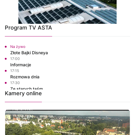
Program TV ASTA
Na żywo
Złote Bajki Disneya
17:00
Informacje
17:15
Rozmowa dnia
17:30
Ze starych taśm
Kamery online
18:30
Informacje
18:45
Rozmowa dnia
19:00
Własnymi ścieżkami
19:15