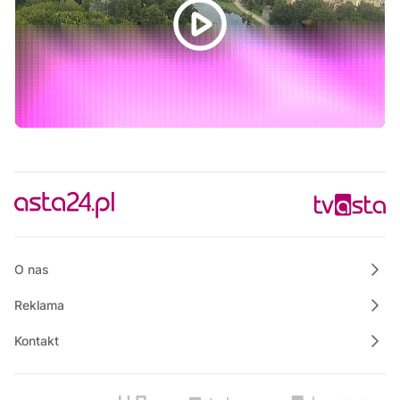
Na szczęście piątek
17:30
Ze starych taśm
18:30
Informacje
18:45
Na szczęście piątek
19:00
Polskie Lasy
19:50
Własnymi ścieżkami
20:00
Informacje
20:15
Na szczęście piątek
O nas
Reklama
Kontakt