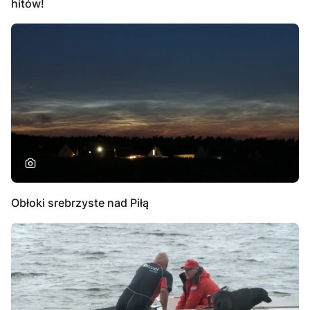
hitów!
Obłoki srebrzyste nad Piłą