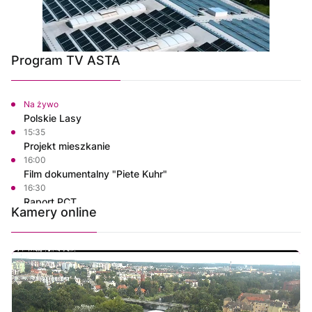
Program TV ASTA
Na żywo
Polskie Lasy
15:35
Projekt mieszkanie
16:00
Film dokumentalny "Piete Kuhr"
16:30
Raport PCT
Kamery online
16:40
Bezpieczny Powiat Chodzieski
16:45
Własnymi ścieżkami
17:00
Informacje
17:15