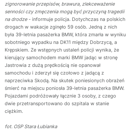
zignorowanie przepisów, brawura, zlekceważenie
senności czy zmęczenia mogą być przyczyną tragedii
na drodze
- informuje policja. Dotychczas na polskich
drogach w wakacje zginęło 59 osób. Jedną z nich
była 39-letnia pasażerka BMW, która zmarła w wyniku
sobotniego wypadku na DK11 między Dobrzycą, a
Krępskiem. Ze wstępnych ustaleń policji wynika, że
kierujący samochodem marki BMW jadąc w stronę
Jastrowia z dużą prędkością nie opanował
samochodu i zderzył się czołowo z jadącą z
naprzeciwka Skodą. Na skutek poniesionych obrażeń
śmierć na miejscu poniosła 39-letnia pasażerka BMW.
Pojazdami podróżowały łącznie 3 osoby, z czego
dwie przetransportowano do szpitala w stanie
ciężkim.
fot. OSP Stara Łubianka