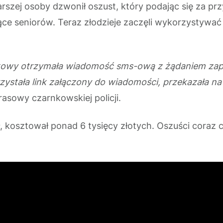
szej osoby dzwonił oszust, który podając się za przy
ące seniorów. Teraz złodzieje zaczęli wykorzystyw
órkowy otrzymała wiadomość sms-ową z żądaniem zapła
zystała link załączony do wiadomości, przekazała 
rasowy czarnkowskiej policji.
zł, kosztował ponad 6 tysięcy złotych. Oszuści coraz