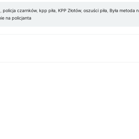
a
,
policja czarnków
,
kpp piła
,
KPP Złotów
,
oszuści piła
,
Była metoda 
ie na policjanta