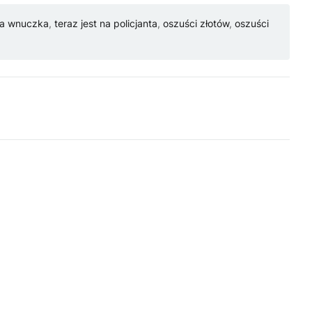
na wnuczka
,
teraz jest na policjanta
,
oszuści złotów
,
oszuści