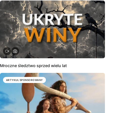
Mroczne śledztwo sprzed wielu lat
ARTYKUŁ SPONSOROWANY