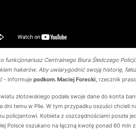
o funkcjonariusz Centralnego Biura Śledczego Policji.
iem hakerów. Aby uwiarygodnić swoją historię, fałs
ć
- informuje
podkom. Maciej Forecki,
rzecznik prasow
powiatu złotowskiego podała swoje dane do konta ban
 dni temu w Pile. W tym przypadku oszuści chcieli na
emu policjantowi. Kobieta z oszczędnościami poszła 
ałej Polsce oszukano na łączną kwotę ponad 60 mln z