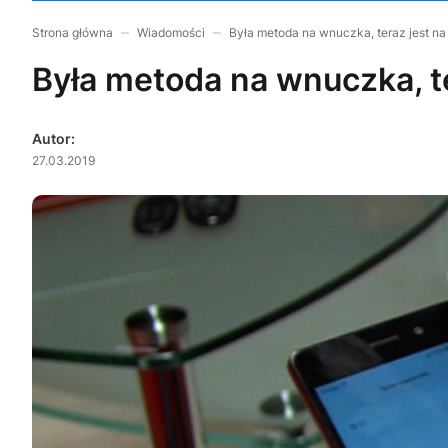
Strona główna
Wiadomości
Była metoda na wnuczka, teraz jest na 
Była metoda na wnuczka, te
Autor:
27.03.2019