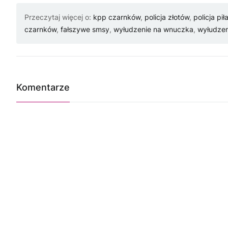
Przeczytaj więcej o:
kpp czarnków
,
policja złotów
,
policja pił
czarnków
,
fałszywe smsy
,
wyłudzenie na wnuczka
,
wyłudzen
Komentarze