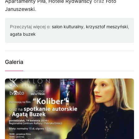
Apartamenty Piła
,
Hotele Rydwańscy
oraz
Foto
Januszewski
.
Przeczytaj więcej o:
salon kulturalny
,
krzysztof meszyński
,
agata buzek
Galeria