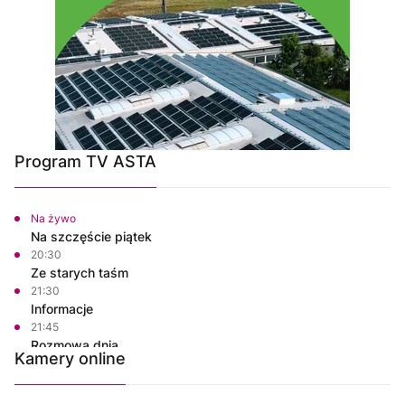
Program TV ASTA
Na żywo
Na szczęście piątek
20:30
Ze starych taśm
21:30
Informacje
21:45
Rozmowa dnia
Kamery online
22:00
Polskie Lasy
22:50