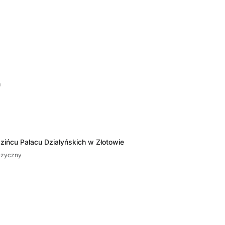
m
dzińcu Pałacu Działyńskich w Złotowie
uzyczny