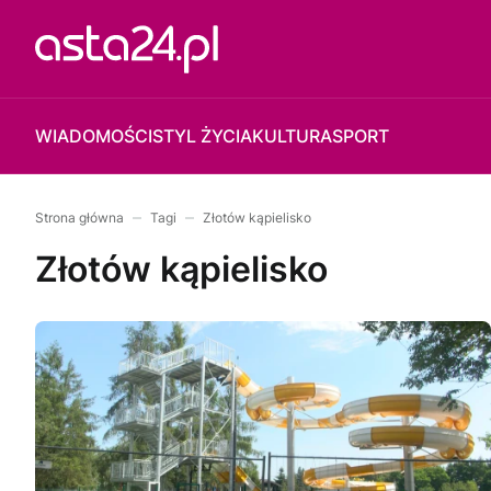
WIADOMOŚCI
STYL ŻYCIA
KULTURA
SPORT
Strona główna
Tagi
Złotów kąpielisko
Złotów kąpielisko