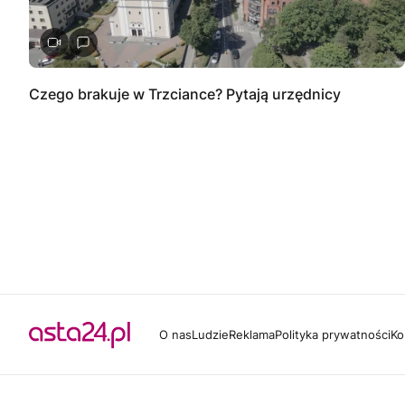
Czego brakuje w Trzciance? Pytają urzędnicy
O nas
Ludzie
Reklama
Polityka prywatności
Ko