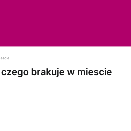
iescie
 czego brakuje w miescie