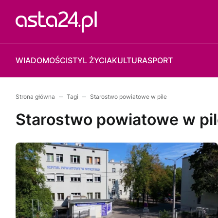
WIADOMOŚCI
STYL ŻYCIA
KULTURA
SPORT
Strona główna
Tagi
Starostwo powiatowe w pile
Starostwo powiatowe w pi