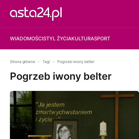
WIADOMOŚCI
STYL ŻYCIA
KULTURA
SPORT
Strona główna
Tagi
Pogrzeb iwony belter
Pogrzeb iwony belter