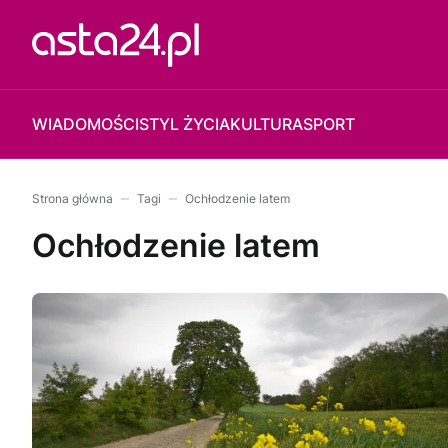
WIADOMOŚCI
STYL ŻYCIA
KULTURA
SPORT
Strona główna
Tagi
Ochłodzenie latem
Ochłodzenie latem