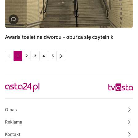
Awaria toalet na dworcu - oburza się czytelnik
1
2
3
4
5
O nas
Reklama
Kontakt