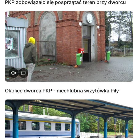
PKP zobowiązało się posprzątać teren przy dworcu
Okolice dworca PKP - niechlubna wizytówka Piły