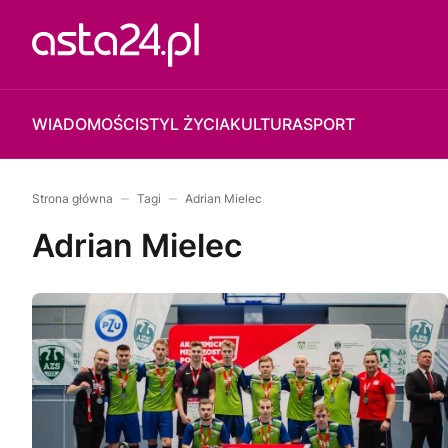
WIADOMOŚCI
STYL ŻYCIA
KULTURA
SPORT
Strona główna
Tagi
Adrian Mielec
Adrian Mielec