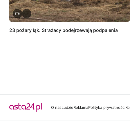
23 pożary łąk. Strażacy podejrzewają podpalenia
O nas
Ludzie
Reklama
Polityka prywatności
Ko