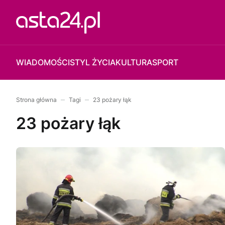
WIADOMOŚCI
STYL ŻYCIA
KULTURA
SPORT
Strona główna
Tagi
23 pożary łąk
23 pożary łąk