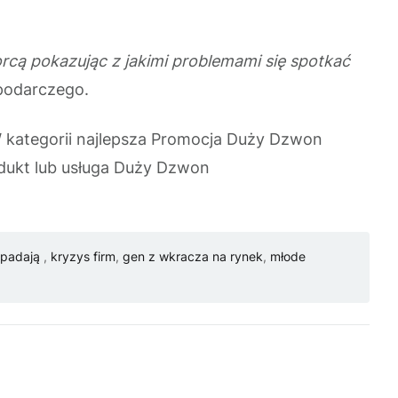
cą pokazując z jakimi problemami się spotkać
podarczego.
 kategorii najlepsza Promocja Duży Dzwon
odukt lub usługa Duży Dzwon
upadają
,
kryzys firm
,
gen z wkracza na rynek
,
młode