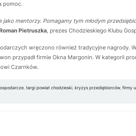
na pomoc.
ie jako mentorzy. Pomagamy tym młodym przedsiębior
Roman Pietruszka
, prezes Chodzieskiego Klubu Gos
odarczych wręczono również tradycyjne nagrody. W
zwon przypadł firmie Okna Margonin. W kategorii pr
rowi Czarnków.
gospodarcze
,
targi powiat chodzieski
,
kryzys przediębiorców
,
firmy 