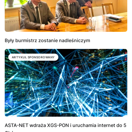
Były burmistrz zostanie nadleśniczym
ARTYKUŁ SPONSOROWANY
ASTA-NET wdraża XGS-PON i uruchamia internet do 5