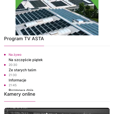
Program TV ASTA
Na żywo
Na szczęście piątek
20:30
Ze starych taśm
21:30
Informacje
21:45
Rozmowa dnia
Kamery online
22:00
Polskie Lasy
22:50
Własnymi ścieżkami