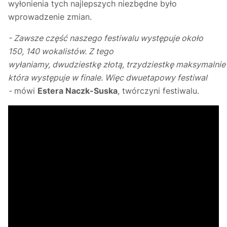
wyłonienia tych najlepszych niezbędne było
wprowadzenie zmian.
- Zawsze część naszego festiwalu występuje około
150, 140 wokalistów. Z tego
wyłaniamy, dwudziestkę złotą, trzydziestkę maksymalnie 
która występuje w finale. Więc dwuetapowy festiwal
-
mówi
Estera Naczk-Suska
, twórczyni festiwalu.