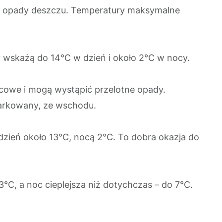
ne opady deszczu. Temperatury maksymalne
 wskażą do 14°C w dzień i około 2°C w nocy.
jscowe i mogą wystąpić przelotne opady.
iarkowany, ze wschodu.
zień około 13°C, nocą 2°C. To dobra okazja do
°C, a noc cieplejsza niż dotychczas – do 7°C.