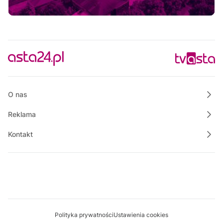
Rozmowa dnia
19:00
Własnymi ścieżkami
19:15
Powiat Wałecki Blisko Natury
19:35
Wielkopolska na Weekend
20:00
Informacje
20:15
O nas
Rozmowa dnia
Reklama
Kontakt
Polityka prywatności
Ustawienia cookies