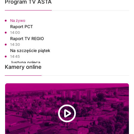
Program TV ASTA
Na żywo
Raport PCT
14:00
Raport TV REGIO
14:30
Na szczęście piątek
14:45
Justyna poleca
Kamery online
15:00
Złote Bajki Disneya
17:00
Informacje
17:15
Rozmowa dnia
17:30
Ze starych taśm
18:30
Informacje
18:45