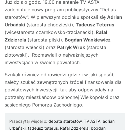
Już dziś o godz. 19.00 na antenie TV ASTA
zadebiutuje nowy program publicystyczny "Debata
starostów". W pierwszym odcinku spotkali się
Adrian
Urbański
(starosta chodzieski),
Tadeusz Teterus
(wicestarosta czarnkowsko-trzcianecki),
Rafał
Zdzierela
(starosta pilski),
Bogdan Wankiewicz
(starosta wałecki) oraz
Patryk Wruk
(starosta
złotowski). Rozmawiali o najważniejszych
inwestycjach w swoich powiatach.
Szukali również odpowiedzi gdzie i w jaki sposób
należy szukać zewnętrznych źródeł finansowania dla
powiatowych inwestycji, tak aby odpowiadały na
potrzeby mieszkańców północnej Wielkopolski oraz
sąsiedniego Pomorza Zachodniego.
Przeczytaj więcej o:
debata starostów
,
TV ASTA
,
adrian
urbański
,
tadeusz teterus
,
Rafał Zdzierela
,
bogdan