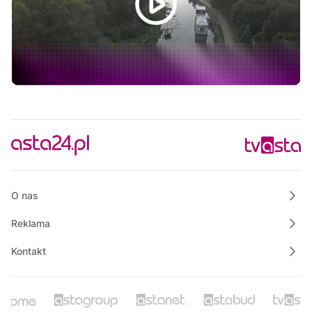
08:00
Informacje
08:15
Na szczęście piątek
08:30
Ze starych taśm
09:30
Informacje
09:45
Na szczęście piątek
10:00
Polskie Lasy
10:50
Raport PCT
O nas
Reklama
Kontakt