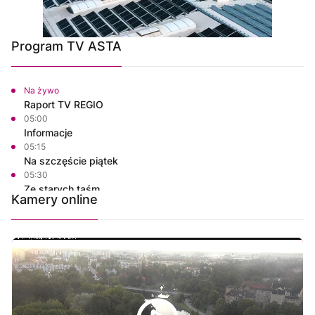
Program TV ASTA
Na żywo
Raport TV REGIO
05:00
Informacje
05:15
Na szczęście piątek
05:30
Ze starych taśm
Kamery online
06:30
Informacje
06:45
Na szczęście piątek
07:00
Polskie Lasy
07:50
Własnymi ścieżkami