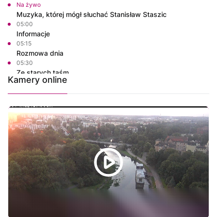
Na żywo
Muzyka, której mógł słuchać Stanisław Staszic
05:00
Informacje
05:15
Rozmowa dnia
05:30
Ze starych taśm
Kamery online
06:30
Informacje
06:45
Rozmowa dnia
07:00
Własnymi ścieżkami
07:15
Powiat Wałecki Blisko Natury
07:35
Wielkopolska na Weekend
08:00
Informacje
08:15
Rozmowa dnia