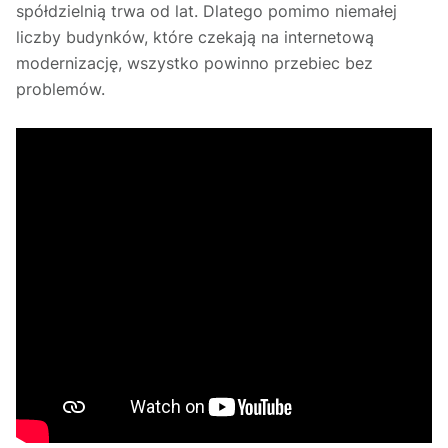
spółdzielnią trwa od lat. Dlatego pomimo niemałej
liczby budynków, które czekają na internetową
modernizację, wszystko powinno przebiec bez
problemów.