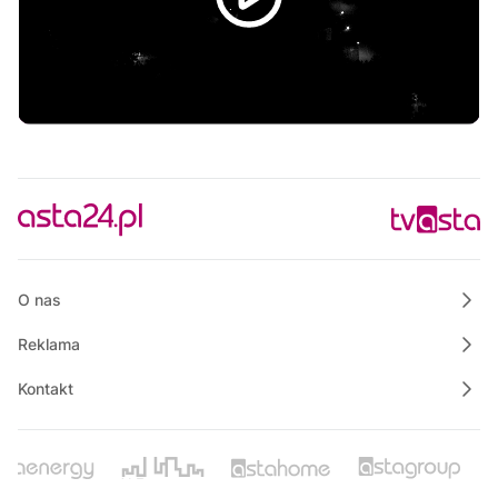
Polskie Lasy
04:05
Raport PCT
04:15
Muzyka, której mógł słuchać Stanisław Staszic
05:00
Informacje
05:15
Rozmowa dnia
05:30
Ze starych taśm
06:30
Informacje
O nas
Reklama
Kontakt