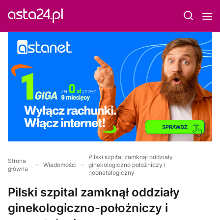
Pilski szpital zamknął oddziały
Strona
Wiadomości
ginekologiczno położniczy i
główna
neonatologiczny
Pilski szpital zamknął oddziały
ginekologiczno-położniczy i