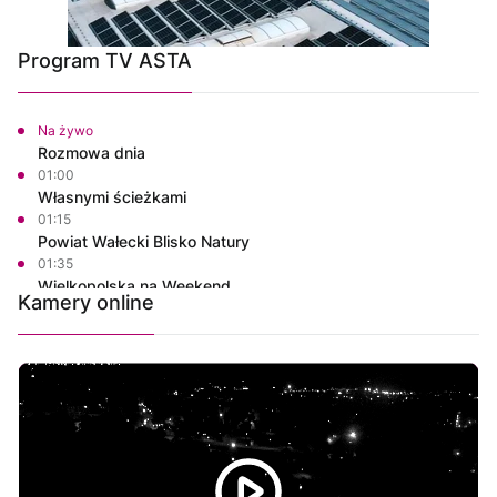
Program TV ASTA
Na żywo
Rozmowa dnia
01:00
Własnymi ścieżkami
01:15
Powiat Wałecki Blisko Natury
01:35
Wielkopolska na Weekend
Kamery online
02:00
Raport TV REGIO
02:30
Wózki na Machu Picchu
03:00
Justyna poleca
03:15
Magazyn Motowizja
03:30