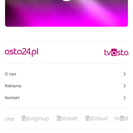
14:45
Magazyn Motowizja
15:00
Polskie Lasy
15:35
Projekt mieszkanie
16:00
Film dokumentalny "Piete Kuhr"
16:30
Raport PCT
16:40
Bezpieczny Powiat Chodzieski
O nas
Reklama
Kontakt