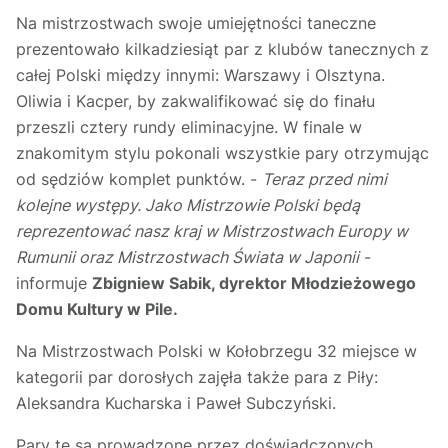
Na mistrzostwach swoje umiejętności taneczne
prezentowało kilkadziesiąt par z klubów tanecznych z
całej Polski między innymi: Warszawy i Olsztyna.
Oliwia i Kacper, by zakwalifikować się do finału
przeszli cztery rundy eliminacyjne. W finale w
znakomitym stylu pokonali wszystkie pary otrzymując
od sędziów komplet punktów. -
Teraz przed nimi
kolejne występy. Jako Mistrzowie Polski będą
reprezentować nasz kraj w Mistrzostwach Europy w
Rumunii oraz Mistrzostwach Świata w Japonii
-
informuje
Zbigniew Sabik, dyrektor Młodzieżowego
Domu Kultury w Pile.
Na Mistrzostwach Polski w Kołobrzegu 32 miejsce w
kategorii par dorosłych zajęła także para z Piły:
Aleksandra Kucharska i Paweł Subczyński.
Pary te są prowadzone przez doświadczonych