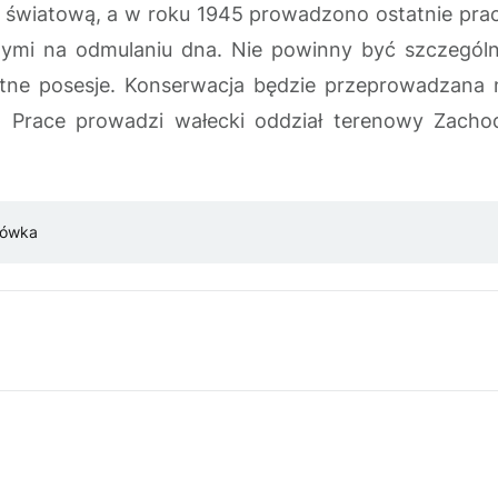
ną światową, a w roku 1945 prowadzono ostatnie p
nnymi na odmulaniu dna. Nie powinny być szczególn
ne posesje. Konserwacja będzie przeprowadzana n
uń. Prace prowadzi wałecki oddział terenowy Zacho
ówka