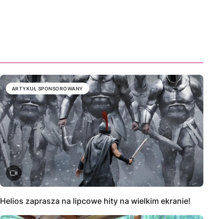
ARTYKUŁ SPONSOROWANY
Helios zaprasza na lipcowe hity na wielkim ekranie!