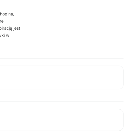
hopina,
ne
iracją jest
yki w