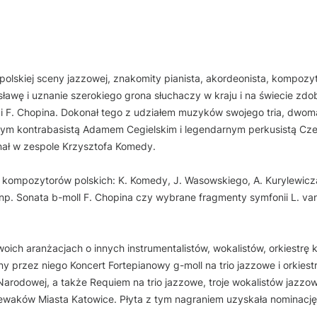
 polskiej sceny jazzowej, znakomity pianista, akordeonista, kompozyt
ławę i uznanie szerokiego grona słuchaczy w kraju i na świecie zdo
ki F. Chopina. Dokonał tego z udziałem muzyków swojego tria, dwom
itym kontrabasistą Adamem Cegielskim i legendarnym perkusistą C
nał w zespole Krzysztofa Komedy.
 kompozytorów polskich: K. Komedy, J. Wasowskiego, A. Kurylewicza
np. Sonata b-moll F. Chopina czy wybrane fragmenty symfonii L. va
ich aranżacjach o innych instrumentalistów, wokalistów, orkiestrę 
y przez niego Koncert Fortepianowy g-moll na trio jazzowe i orkiest
 Narodowej, a także Requiem na trio jazzowe, troje wokalistów jazzow
ewaków Miasta Katowice. Płyta z tym nagraniem uzyskała nominację