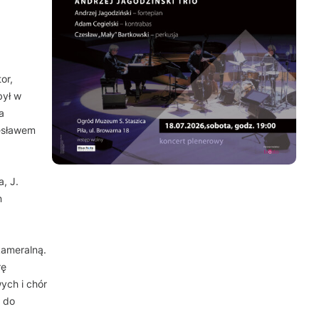
or,
był w
a
zesławem
, J.
n
kameralną.
rę
ych i chór
 do