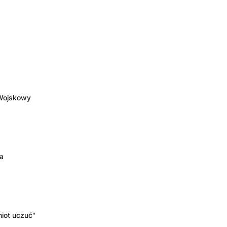
 Wojskowy
a
iot uczuć"