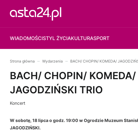
WIADOMOŚCI
STYL ŻYCIA
KULTURA
SPORT
Strona główna
Wydarzenia
BACH/ CHOPIN/ KOMEDA/ JAGODZIŃS
BACH/ CHOPIN/ KOMEDA/
JAGODZIŃSKI TRIO
Koncert
W sobotę, 18 lipca o godz. 19:00 w Ogrodzie Muzeum Stani
JAGODZIŃSKI.