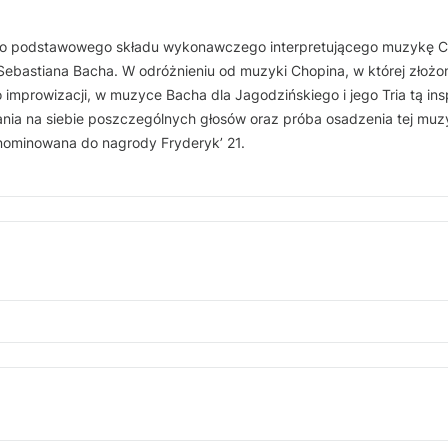
jako podstawowego składu wykonawczego interpretującego muzykę C
 Sebastiana Bacha. W odróżnieniu od muzyki Chopina, w której złożo
mprowizacji, w muzyce Bacha dla Jagodzińskiego i jego Tria tą insp
ania na siebie poszczególnych głosów oraz próba osadzenia tej muz
 nominowana do nagrody Fryderyk’ 21.