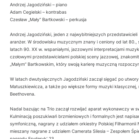
Andrzej Jagodziński – piano
Adam Cegielski – kontrabas
Czesław „Mały” Bartkowski – perkusja
Andrzej Jagodziński, jeden z najwybitniejszych przedstawicieli
aranżer. W środowisku muzycznym znany i ceniony od lat 80., s
latach 90. XX w. wspaniałymi, jazzowymi interpretacjami muzy
czołowymi przedstawicielami polskiej sceny jazzowej, znakom
„Małym” Bartkowskim, który swoją karierę muzyczną rozpoczy
W latach dwutysięcznych Jagodziński zaczął sięgać po utwory
Matuszkiewicza, a także po większe formy muzyki klasycznej, 
Beethovena.
Nadal bazując na Trio zaczął rozwijać aparat wykonawczy w swo
Kulminacją poszukiwań brzmieniowych i formalnych jest napisan
symfoniczną, nagrany z udziałem orkiestry Polskiej Filharmonii
mieszany nagrane z udziałem Camerata Silesia – Zespołem Śpi
nagrody Fryderyk‘ 23.