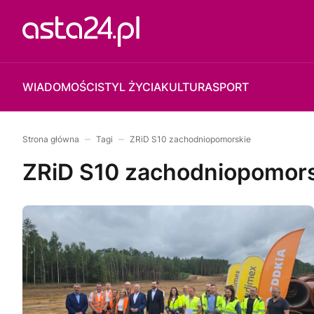
WIADOMOŚCI
STYL ŻYCIA
KULTURA
SPORT
Strona główna
Tagi
ZRiD S10 zachodniopomorskie
ZRiD S10 zachodniopomor