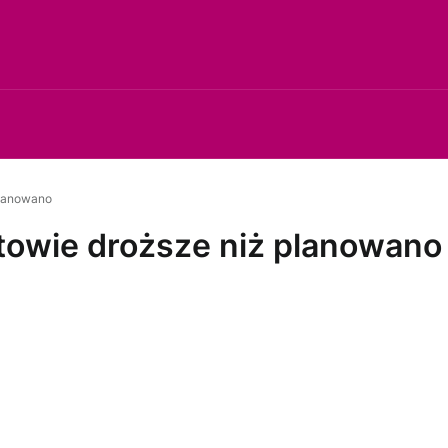
planowano
towie droższe niż planowano