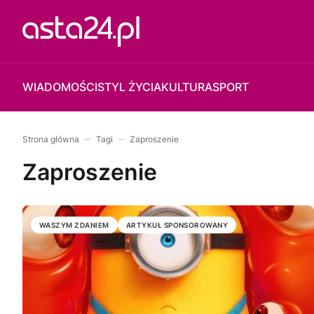
WIADOMOŚCI
STYL ŻYCIA
KULTURA
SPORT
Strona główna
Tagi
Zaproszenie
Zaproszenie
WASZYM ZDANIEM
ARTYKUŁ SPONSOROWANY