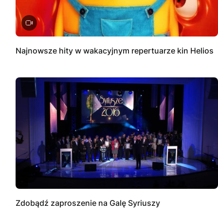
Najnowsze hity w wakacyjnym repertuarze kin Helios
Zdobądź zaproszenie na Galę Syriuszy