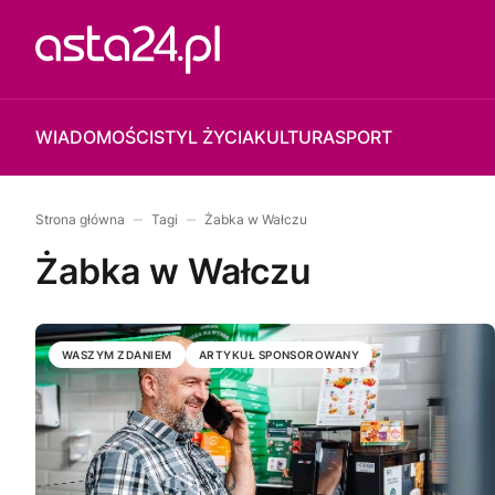
WIADOMOŚCI
STYL ŻYCIA
KULTURA
SPORT
Strona główna
Tagi
Żabka w Wałczu
Żabka w Wałczu
WASZYM ZDANIEM
ARTYKUŁ SPONSOROWANY