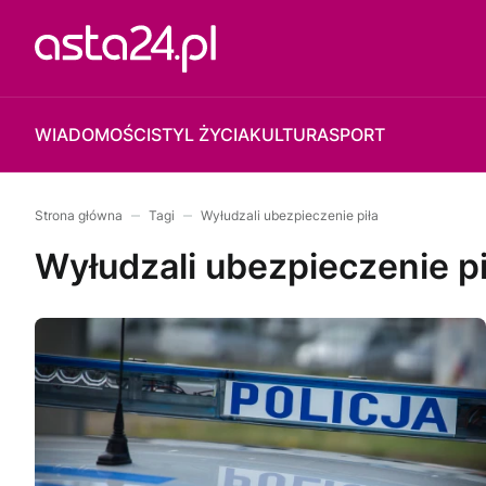
WIADOMOŚCI
STYL ŻYCIA
KULTURA
SPORT
Strona główna
Tagi
Wyłudzali ubezpieczenie piła
Wyłudzali ubezpieczenie pi