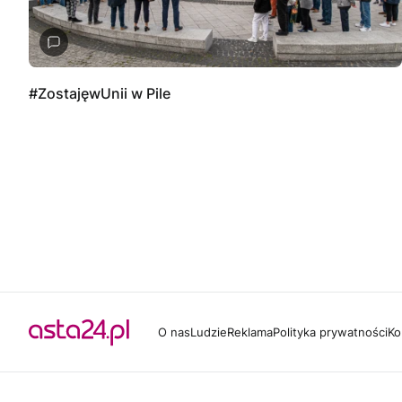
#ZostajęwUnii w Pile
O nas
Ludzie
Reklama
Polityka prywatności
Ko