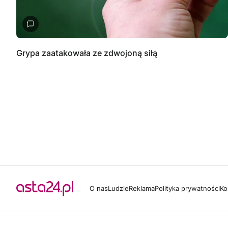
Grypa zaatakowała ze zdwojoną siłą
O nas
Ludzie
Reklama
Polityka prywatności
Ko