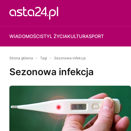
WIADOMOŚCI
STYL ŻYCIA
KULTURA
SPORT
Strona główna
Tagi
Sezonowa infekcja
Sezonowa infekcja