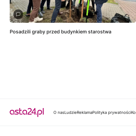
Posadzili graby przed budynkiem starostwa
O nas
Ludzie
Reklama
Polityka prywatności
Ko