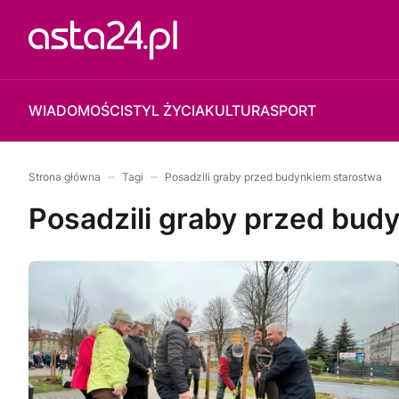
WIADOMOŚCI
STYL ŻYCIA
KULTURA
SPORT
Strona główna
Tagi
Posadzili graby przed budynkiem starostwa
Posadzili graby przed bud