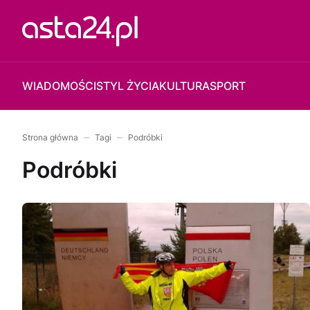
WIADOMOŚCI
STYL ŻYCIA
KULTURA
SPORT
Strona główna
Tagi
Podróbki
Podróbki