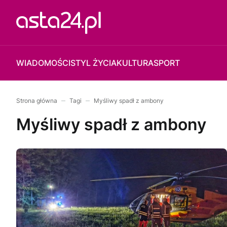
WIADOMOŚCI
STYL ŻYCIA
KULTURA
SPORT
Strona główna
Tagi
Myśliwy spadł z ambony
Myśliwy spadł z ambony