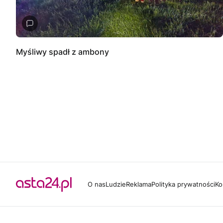
Myśliwy spadł z ambony
O nas
Ludzie
Reklama
Polityka prywatności
Ko