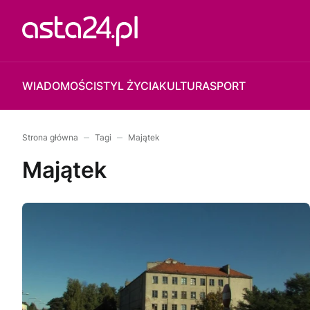
WIADOMOŚCI
STYL ŻYCIA
KULTURA
SPORT
Strona główna
Tagi
Majątek
Majątek