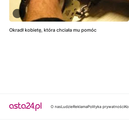
Okradł kobietę, która chciała mu pomóc
O nas
Ludzie
Reklama
Polityka prywatności
Ko